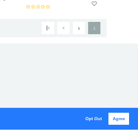
|<
<
1
2
Opt Out
Agree