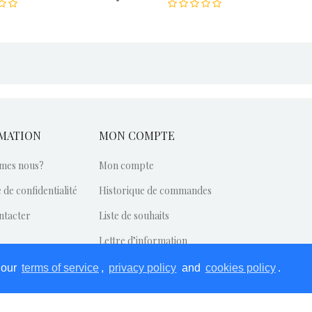
MATION
MON COMPTE
mes nous?
Mon compte
 de confidentialité
Historique de commandes
ntacter
Liste de souhaits
Lettre d’information
Retour de marchandise
 our
terms of service
,
privacy policy
and
cookies policy
.