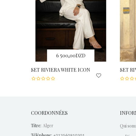
6 500,00DZD
SET RIVIERA WHITE ICON
SET RI
COORDONNÉES
INFOR
Titre:
Alger
Qui som
Téléphone:
+213560910301