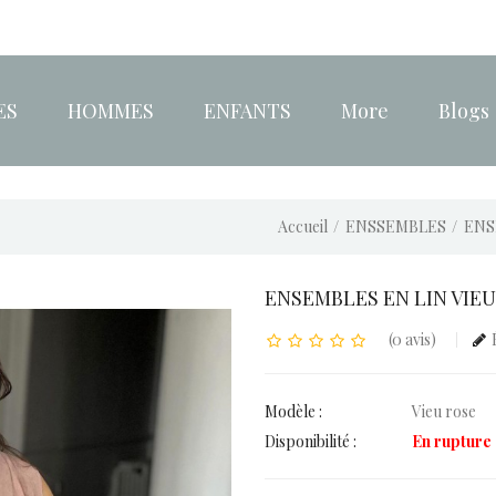
ES
HOMMES
ENFANTS
More
Blogs
Accueil
ENSSEMBLES
ENS
ENSEMBLES EN LIN VIE
(0 avis)
Modèle :
Vieu rose
Disponibilité :
En rupture 