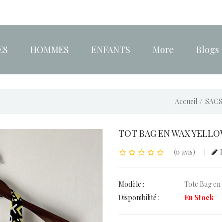
ES
HOMMES
ENFANTS
More
Blogs
Accueil
SAC
TOT BAG EN WAX YELLO
(0 avis)
Modèle :
Tote Bag en
Disponibilité :
En Stock