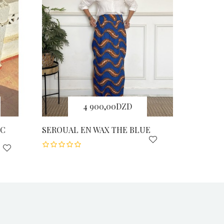
4 900,00DZD
EC
SEROUAL EN WAX THE BLUE
SEROUAL