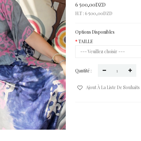
6 500,00DZD
H.T : 6 500,00DZD
Options Disponibles
TAILLE
Qantité :
Ajout À La Liste De Souhaits