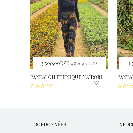
3 500,00DZD
3
4 800,00DZD
PANTALON ETHNIQUE NAIROBI
PANTA
COORDONNÉES
INFOR