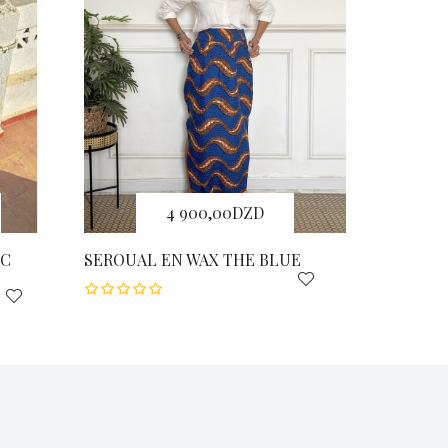
4 900,00DZD
EC
SEROUAL EN WAX THE BLUE
SEROUAL