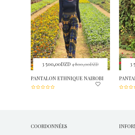
3 500,00DZD
3
4 800,00DZD
PANTALON ETHNIQUE NAIROBI
PANTA
COORDONNÉES
INFOR