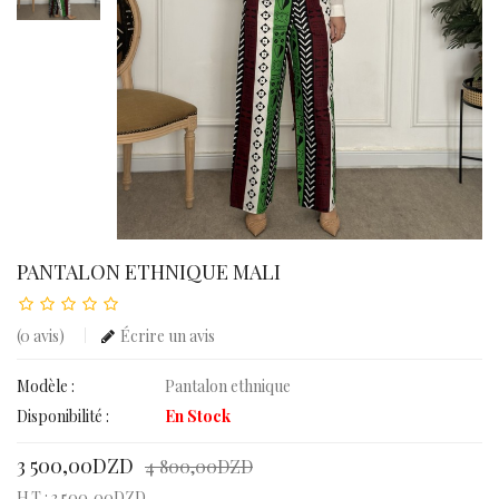
PANTALON ETHNIQUE MALI
(0 avis)
Écrire un avis
Modèle :
Pantalon ethnique
Disponibilité :
En Stock
3 500,00DZD
4 800,00DZD
H.T : 3 500,00DZD